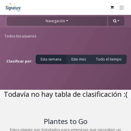
Ir al contenido
Navegación
Todos los usuarios
Esta semana
Este mes
Todo el tiempo
Clasificar por:
Todavía no hay tabla de clasificación :(
Plantes to Go
Estos planes son brindados para empresas que necesiten un